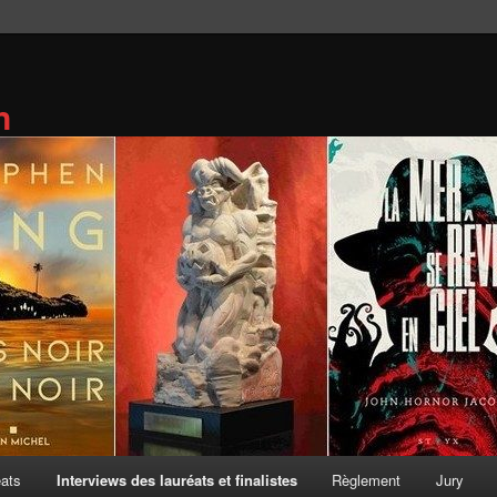
n
éats
Interviews des lauréats et finalistes
Règlement
Jury