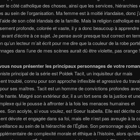
er le côté catholique des choses, ainsi que les services, hiérarchies 
les au sein de l’organisation. Ma femme est à moitié irlandaise, donc j’
l’aide de son côté irlandais de la famille. Mais la religion catholique es
sement profonde, colorée et vaste, il y a donc beaucoup à apprendre 
 avant d’écrire à ce sujet. Je pense avoir presque tout correct en te
en qu’un lecteur m’ait écrit pour me dire que la couleur de la robe porté
nages dans l’une de mes scènes aurait dû être violette, pas orange !
vous nous présenter les principaux personnages de votre roman
niste principal de la série est Poldek Tacit, un inquisiteur dur mais
nt troublé, connu pour son approche inflexible et agressive du travail
 pour ses maîtres. Tacit est un homme de convictions profondes ave
 le hante. Malgré son extérieur dur, il a un fort sens de la justice et u
plexe qui le pousse à affronter à la fois les menaces humaines et
les. Son acolyte, si vous voulez, est Soeur Isabella. Elle est décrite
nt dévote et engagée dans sa foi, mais elle n’est pas aveugle à la c
lveillance au sein de la hiérarchie de l’Église. Son personnage ajoute 
plémentaire de complexité morale et éthique à l’histoire, alors qu’ell