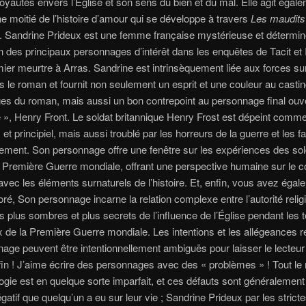
oyautés envers l’Église et son sens du bien et du mal. Elle agit égal
moitié de l’histoire d’amour qui se développe à travers
Les maudit
e. Sandrine Prideux est une femme française mystérieuse et détermin
un des principaux personnages d’intérêt dans les enquêtes de Tacit et 
mier meurtre à Arras. Sandrine est intrinsèquement liée aux forces su
s le roman et fournit non seulement un esprit et une couleur au casti
es du roman, mais aussi un bon contrepoint au personnage final ou
 », Henry Front. Le soldat britannique Henry Frost est dépeint comm
et principiel, mais aussi troublé par les horreurs de la guerre et les 
ent. Son personnage offre une fenêtre sur les expériences des sol
 Première Guerre mondiale, offrant une perspective humaine sur le con
avec les éléments surnaturels de l’histoire. Et, enfin, vous avez égal
oré, Son personnage incarne la relation complexe entre l’autorité relig
s plus sombres et plus secrets de l’influence de l’Église pendant les
 de la Première Guerre mondiale. Les intentions et les allégeances r
age peuvent être intentionnellement ambiguës pour laisser le lecteur
 fin ! J’aime écrire des personnages avec des « problèmes » ! Tout l
ilogie est en quelque sorte imparfait, et ces défauts sont généralement
gatif que quelqu’un a eu sur leur vie ; Sandrine Prideux par les stricte