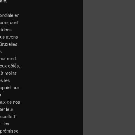
ale.
ondiale en
erre, dont
s idées
Nous avons
Bruxelles.
s
leur mort
eux côtés,
s à moins
s les
repoint aux
s
aux de nos
ter leur
 souffert
: les
e prémisse