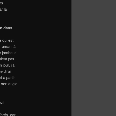
rs
r la
on dans
e qui est
e roman, à
e jambe, si
aient pas
jour, j’ai
e dirai
t à partir
n son angle
qui
férés, car