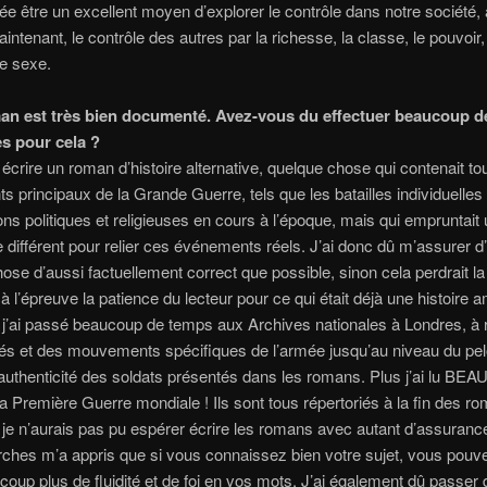
lée être un excellent moyen d’explorer le contrôle dans notre société, 
tenant, le contrôle des autres par la richesse, la classe, le pouvoir, l
le sexe.
an est très bien documenté. Avez-vous du effectuer beaucoup d
s pour cela ?
 écrire un roman d’histoire alternative, quelque chose qui contenait to
 principaux de la Grande Guerre, tels que les batailles individuelles 
ns politiques et religieuses en cours à l’époque, mais qui empruntait
e différent pour relier ces événements réels. J’ai donc dû m’assurer d’
ose d’aussi factuellement correct que possible, sinon cela perdrait la c
 à l’épreuve la patience du lecteur pour ce qui était déjà une histoire a
 j’ai passé beaucoup de temps aux Archives nationales à Londres, à
tés et des mouvements spécifiques de l’armée jusqu’au niveau du pel
l’authenticité des soldats présentés dans les romans. Plus j’ai lu B
 la Première Guerre mondiale ! Ils sont tous répertoriés à la fin des r
je n’aurais pas pu espérer écrire les romans avec autant d’assurance
ches m’a appris que si vous connaissez bien votre sujet, vous pouve
oup plus de fluidité et de foi en vos mots. J’ai également dû passer