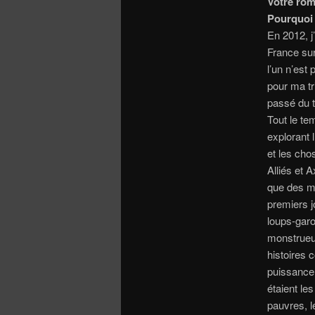
Votre rom
Pourquoi 
En 2012, j
France sur
l’un n’est
pour ma tr
passé du t
Tout le te
explorant 
et les ch
Alliés et 
que des m
premiers j
loups-garo
monstrueux
histoires 
puissance i
étaient le
pauvres, l