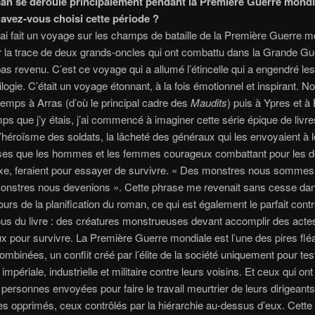
an se déroule principalement pendant la Première Guerre mondi
avez-vous choisi cette période ?
’ai fait un voyage sur les champs de bataille de la Première Guerre m
 la trace de deux grands-oncles qui ont combattu dans la Grande Gu
 pas revenu. C’est ce voyage qui a allumé l’étincelle qui a engendré le
ilogie. C’était un voyage étonnant, à la fois émotionnel et inspirant. 
emps à Arras (d’où le principal cadre des
Maudits
) puis à Ypres et à 
mps que j’y étais, j’ai commencé à imaginer cette série épique de livre
l’héroïsme des soldats, la lâcheté des généraux qui les envoyaient à 
oses que les hommes et les femmes courageux combattant pour les d
Axe, feraient pour essayer de survivre. « Des monstres nous somme
onstres nous devenions ». Cette phrase me revenait sans cesse dan
ours de la planification du roman, ce qui est également le parfait cont
us du livre : des créatures monstrueuses devant accomplir des acte
 pour survivre. La Première Guerre mondiale est l’une des pires flé
combinées, un conflit créé par l’élite de la société uniquement pour tes
mpériale, industrielle et militaire contre leurs voisins. Et ceux qui ont
s personnes envoyées pour faire le travail meurtrier de leurs dirigeants 
es opprimés, ceux contrôlés par la hiérarchie au-dessus d’eux. Cett