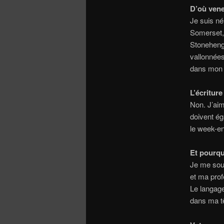
D’où ven
Je suis né 
Somerset, 
Stonehenge
vallonnées
dans mon é
L’écriture
Non. J’aim
doivent éga
le week-en
Et pourqu
Je me souv
et ma pro
Le langage
dans ma tê