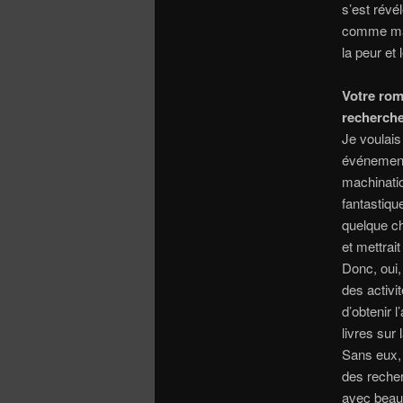
s’est révé
comme main
la peur et 
Votre rom
recherche
Je voulais
événements
machinatio
fantastiqu
quelque ch
et mettrait
Donc, oui,
des activi
d’obtenir 
livres sur
Sans eux, 
des recher
avec beauc