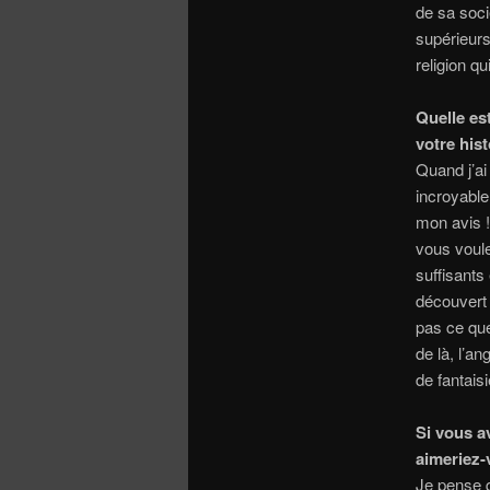
de sa socié
supérieurs
religion qui
Quelle est
votre hist
Quand j’ai 
incroyable 
mon avis !
vous voule
suffisants 
découvert c
pas ce que 
de là, l’a
de fantais
Si vous a
aimeriez-
Je pense q