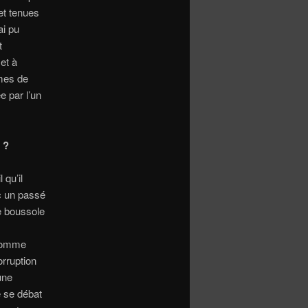
et tenues
ai pu
t
et à
rmes de
e par l’un
 ?
 qu’il
c un passé
ne boussole
 comme
orruption
une
e se débat