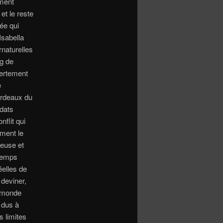
ement
s
et le reste
ée qui
Isabella
rnaturelles
ng de
vertement
e
fardeaux du
dats
flit qui
ement le
ieuse et
 temps
éelles de
 deviner,
e monde
 dus à
s limites