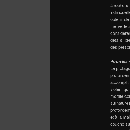
à recherch
individuel
obtenir de 
merveilleu
considérer
détails, bi
des person
Pourriez-
Le protago
profondéme
accomplit
violent qui
morale com
surnaturel
profondéme
et à la ma
couche sup