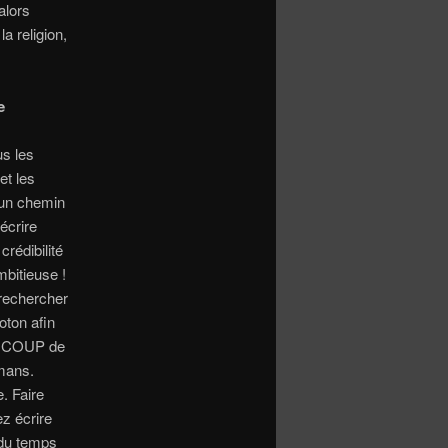
alors
a religion,
e
us les
et les
 un chemin
écrire
rédibilité
mbitieuse !
 rechercher
oton afin
EAUCOUP de
omans.
. Faire
z écrire
 du temps