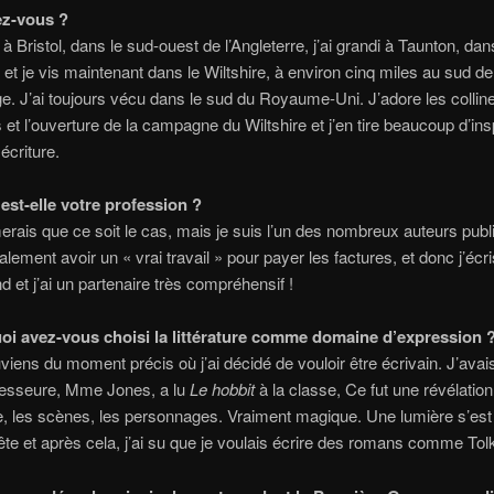
ez-vous ?
à Bristol, dans le sud-ouest de l’Angleterre, j’ai grandi à Taunton, dan
et je vis maintenant dans le Wiltshire, à environ cinq miles au sud de
. J’ai toujours vécu dans le sud du Royaume-Uni. J’adore les collin
 et l’ouverture de la campagne du Wiltshire et j’en tire beaucoup d’ins
criture.
 est-elle votre profession ?
erais que ce soit le cas, mais je suis l’un des nombreux auteurs publ
lement avoir un « vrai travail » pour payer les factures, et donc j’écris
d et j’ai un partenaire très compréhensif !
oi avez-vous choisi la littérature comme domaine d’expression 
iens du moment précis où j’ai décidé de vouloir être écrivain. J’avais
fesseure, Mme Jones, a lu
Le hobbit
à la classe, Ce fut une révélation
, les scènes, les personnages. Vraiment magique. Une lumière s’est
te et après cela, j’ai su que je voulais écrire des romans comme Tolk