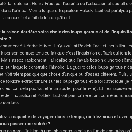
té, le lieutenant Henry Frost par l’autorité de l’éducation et ses officie
 dans l’armée. Même le grand Inquisiteur Poldek Tacit est paralysé pa
 l’a accueilli et a fait de lui ce qu’il est.
 la raison derrière votre choix des loups-garous et de l’Inquisiti
oire ?
commencé à écrire le livre, il n’y avait ni Poldek Tacit ni Inquisition, c
à penser, compte tenu du fait que c’est l’Inquisition et Tacit qui font l
 Mais assez rapidement, j’ai réalisé que j’avais besoin d’une troisièm
z, sur laquelle construire l’histoire. La guerre et les loups-garous n’ét
et n’offraient pas quelque chose d’unique ou d’assez différent. Puis, un 
e folklore extraordinaire sur les loups-garous et la foi catholique (je n
c’est car cela pourrait être un spoiler pour le livre). Et très rapidemen
ngle de l’Inquisition et Poldek Tact ont pris forme et ont donné au roma
ie sombre.
viez la capacité de voyager dans le temps, où iriez-vous et avec 
vous passer une soirée ?
ue ce serait Tolkien, à une table dans le coin de l’un de ses pubs pré