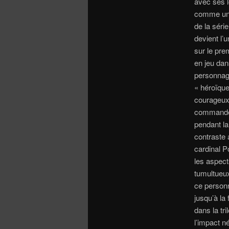
avec ses l
comme une 
de la séri
devient l’
sur le pre
en jeu dan
personnag
« héroïque
courageux 
commandem
pendant la
contraste 
cardinal P
les aspect
tumultueux
ce personn
jusqu’à la
dans la tr
l’impact né