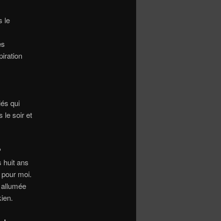
s le
es
piration
iés qui
 le soir et
?
 huit ans
 pour moi.
 allumée
ien.