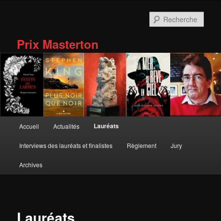
Aller
au
Rech
contenu
principal
Prix Masterton
Menu
Lauréats
Accueil
Actualités
principal
Interviews des lauréats et finalistes
Règlement
Jury
Archives
Lauréats