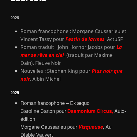
2026
Roman francophone :
Morgane Caussarieu et
Vincent Tassy
pour
Festin de larmes
,
ActuSF
Roman traduit : John Hornor Jacobs pour
La
mer se rêve en ciel
,
(traduit par Maxime
Dain), Fleuve
Noir
Nouvelles
:
Stephen King pour
Plus noir que
noir
,
Albin Michel
2025
Roman
f
rancophone – Ex æquo
Caroline Carton
pour
Daemonium Circus
,
Auto-
édition
Morgane Caussarieu
pour
Visqueus
e
,
Au
Diable Vauvert