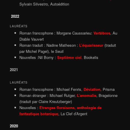
Sylvain Silvestro, Autoédition
2022
LAURÉATS
Roman francophone : Morgane Caussarieu:
Vertèbres
, Au
Diable Vauvert
Roman traduit : Nadine Matheson :
L’équarisseur
(traduit
par Michel Pagel), le Seuil
Nouvelles :Nil Borny :
Septième ciel
,
Bookelis
2021
LAURÉATS
Roman francophone : Michael Fenris,
Déviation
, Prisma
Roman étranger : Michael Rutger,
L’anomalie
, Bragelonne
(traduit par Claire Kreutzberger)
Nouvelles :
Etranges floraisons, anthologie de
fantastique botanique
, La Clef d’Argent
2020