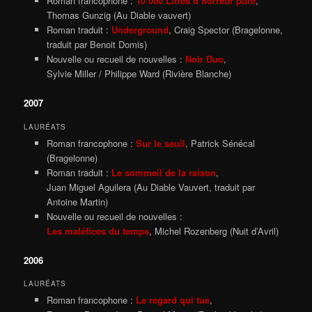
Roman francophone :
10 000 Litres d’horreur pure
,
Thomas Gunzig (Au Diable vauvert)
Roman traduit :
Underground
, Craig Spector (Bragelonne,
traduit par Benoit Domis)
Nouvelle ou recueil de nouvelles :
Noir Duo
,
Sylvie Miller / Philippe Ward (Rivière Blanche)
2007
LAURÉATS
Roman francophone :
Sur le seuil
, Patrick Sénécal
(Bragelonne)
Roman traduit :
Le sommeil de la raison
,
Juan Miguel Aguilera (Au Diable Vauvert, traduit par
Antoine Martin)
Nouvelle ou recueil de nouvelles :
Les maléfices du temps
, Michel Rozenberg (Nuit d’Avril)
2006
LAURÉATS
Roman francophone :
Le regard qui tue
,