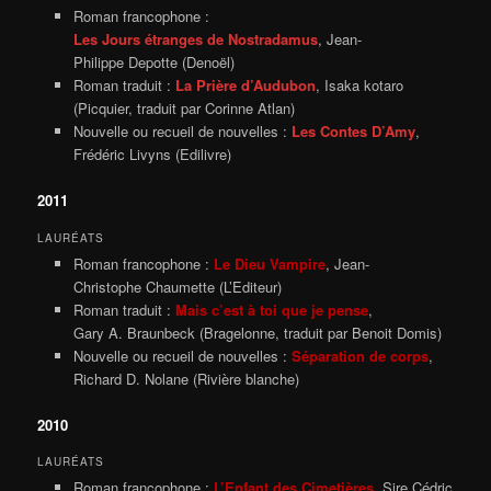
Roman francophone :
Les Jours étranges de Nostradamus
, Jean-
Philippe Depotte (Denoël)
Roman traduit :
La Prière d’Audubon
, Isaka kotaro
(Picquier, traduit par Corinne Atlan)
Nouvelle ou recueil de nouvelles :
Les Contes D’Amy
,
Frédéric Livyns (Edilivre)
2011
LAURÉATS
Roman francophone :
Le Dieu Vampire
, Jean-
Christophe Chaumette (L’Editeur)
Roman traduit :
Mais c’est à toi que je pense
,
Gary A. Braunbeck (Bragelonne, traduit par Benoit Domis)
Nouvelle ou recueil de nouvelles :
Séparation de corps
,
Richard D. Nolane (Rivière blanche)
2010
LAURÉATS
Roman francophone :
L’Enfant des Cimetières
, Sire Cédric