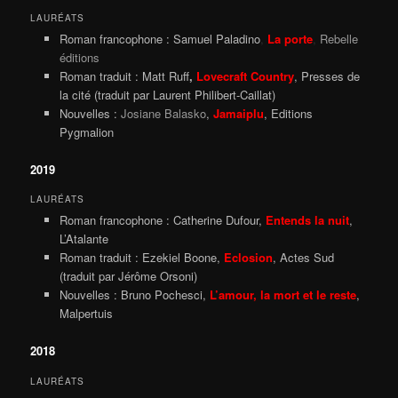
LAURÉATS
Roman francophone : Samuel Paladino
,
La porte
,
Rebelle
éditions
Roman traduit : Matt Ruff
,
Lovecraft Country
, Presses de
la cité (traduit par Laurent Philibert-Caillat)
Nouvelles :
Josiane Balasko
,
Jamaiplu
, Editions
Pygmalion
2019
LAURÉATS
Roman francophone : Catherine Dufour,
Entends la nuit
,
L’Atalante
Roman traduit : Ezekiel Boone,
Eclosion
, Actes Sud
(traduit par Jérôme Orsoni)
Nouvelles : Bruno Pochesci,
L’amour, la mort et le reste
,
Malpertuis
2018
LAURÉATS