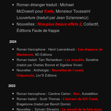
Roman étranger traduit : M
ichael
McDowell
pour
Katie
,
Monsieur Toussaint
Louverture
(traduit par Jean Szlamowicz)
Nouvelles :
Nos plus beaux effets 2
,
Collectif,
Éditions Faute de frappe
2024
Roman francophone : Henri Loevenbruck :
Les disparus de
Blackmore
, XO Editions
Roman traduit: Tarn Richardson :
Les maudits
, Sonatine
(traduit par Charles Bonnot et Sigolène Vivier)
Nouvelles : Anthologie :
Nouvelles de l’ouest
,
Crépuscule
, Livr’S Editions
2023
Roman francophone : Caroline Carton :
Noir
, Autoédition
Roman traduit : Scott Thomas :
L’horreur de Kill Creek
,
Bragelonne (traduit par Benoît Domis)
Nouvelles : Sylvain Silvestro :
Le recueil de la folie pure
,