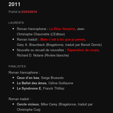
2011
Publié le
03/03/2016
LAURÉATS
Roman francophone :
Le Dieu Vampire
, Jean-
Christophe Chaumette (L’Editeur)
Roman traduit :
Mais c’est à toi que je pense
,
Gary A. Braunbeck (Bragelonne, traduit par Benoit Domis)
Nouvelle ou recueil de nouvelles :
Séparation de corps
,
Richard D. Nolane (Rivière blanche)
FINALISTES
Roman francophone :
Ceux d’en bas
, Serge Brussolo
Le Ballet des âmes
, Céline Guillaume
Le Syndrome E
, Franck Thilliez
Roman traduit :
Cercle vicieux
, Mike Carey (Bragelonne, traduit par
Christophe Cuq)