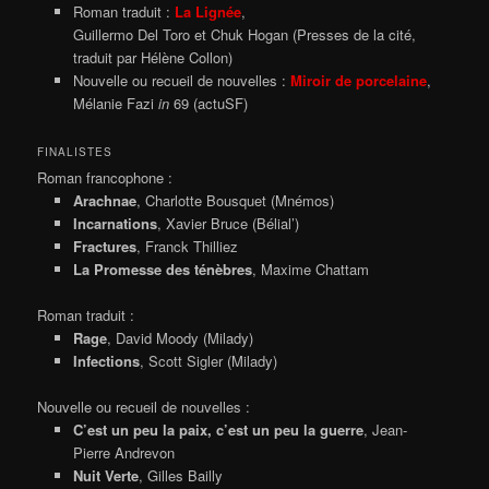
Roman traduit :
La Lignée
,
Guillermo Del Toro et Chuk Hogan (Presses de la cité,
traduit par Hélène Collon)
Nouvelle ou recueil de nouvelles :
Miroir de porcelaine
,
Mélanie Fazi
in
69 (actuSF)
FINALISTES
Roman francophone :
Arachnae
, Charlotte Bousquet (Mnémos)
Incarnations
, Xavier Bruce (Bélial’)
Fractures
, Franck Thilliez
La Promesse des ténèbres
, Maxime Chattam
Roman traduit :
Rage
, David Moody (Milady)
Infections
, Scott Sigler (Milady)
Nouvelle ou recueil de nouvelles :
C’est un peu la paix, c’est un peu la guerre
, Jean-
Pierre Andrevon
Nuit Verte
, Gilles Bailly