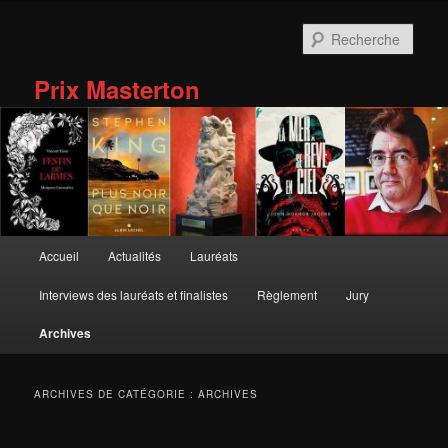
Aller
Aller
au
au
Rech
contenu
contenu
principal
secondaire
Prix Masterton
Menu
Accueil
Actualités
Lauréats
principal
Interviews des lauréats et finalistes
Règlement
Jury
Archives
ARCHIVES DE CATÉGORIE :
ARCHIVES