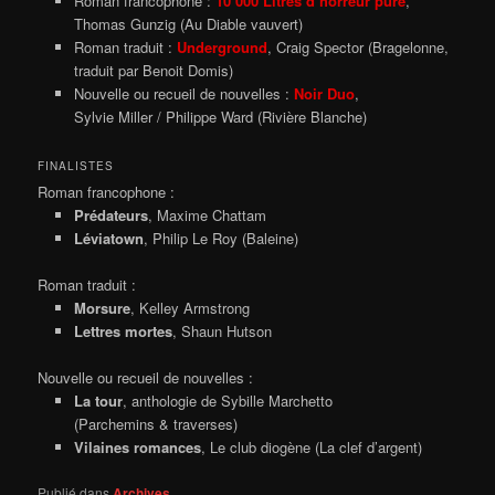
Roman francophone :
10 000 Litres d’horreur pure
,
Thomas Gunzig (Au Diable vauvert)
Roman traduit :
Underground
, Craig Spector (Bragelonne,
traduit par Benoit Domis)
Nouvelle ou recueil de nouvelles :
Noir Duo
,
Sylvie Miller / Philippe Ward (Rivière Blanche)
FINALISTES
Roman francophone :
Prédateurs
, Maxime Chattam
Léviatown
, Philip Le Roy (Baleine)
Roman traduit :
Morsure
, Kelley Armstrong
Lettres mortes
, Shaun Hutson
Nouvelle ou recueil de nouvelles :
La tour
, anthologie de Sybille Marchetto
(Parchemins & traverses)
Vilaines romances
, Le club diogène (La clef d’argent)
Publié dans
Archives