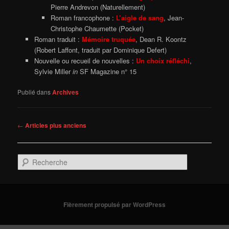
Pierre Andrevon (Naturellement)
Roman francophone :
L’aigle de sang
, Jean-
Christophe Chaumette (Pocket)
Roman traduit :
Mémoire truquée
, Dean R. Koontz
(Robert Laffont, traduit par Dominique Defert)
Nouvelle ou recueil de nouvelles :
Un choix réfléchi
,
Sylvie Miller
in
SF Magazine n° 15
Publié dans
Archives
Navigation
←
Articles plus anciens
des
articles
R
e
c
h
e
Fièrement propulsé par WordPress
r
c
h