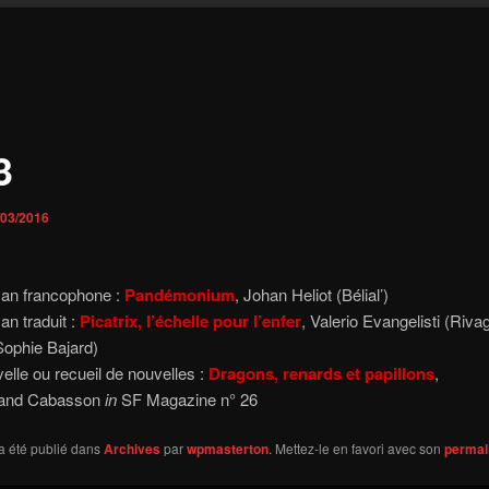
3
/03/2016
n francophone :
Pandémonium
, Johan Heliot (Bélial’)
n traduit :
Picatrix, l’échelle pour l’enfer
, Valerio Evangelisti (Rivag
Sophie Bajard)
elle ou recueil de nouvelles :
Dragons, renards et papillons
,
and Cabasson
in
SF Magazine n° 26
a été publié dans
Archives
par
wpmasterton
. Mettez-le en favori avec son
permal