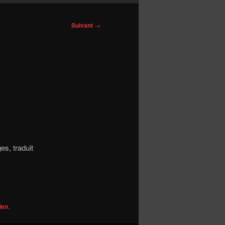
Suivant
→
es, traduit
ien
.