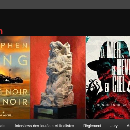
n
éats
Interviews des lauréats et finalistes
Règlement
Jury
A