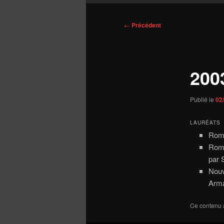
Navigation
←
Précédent
des
articles
200
Publié le
02
LAURÉATS
Roma
Roma
par 
Nouv
Arm
Ce contenu 