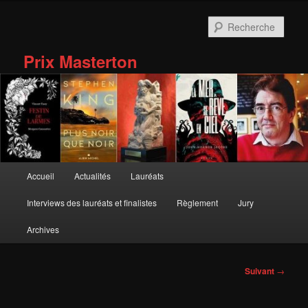
Aller
au
Rech
contenu
principal
Prix Masterton
Menu
Accueil
Actualités
Lauréats
principal
Interviews des lauréats et finalistes
Règlement
Jury
Archives
Navigation
Suivant
→
des
articles