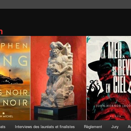
n
éats
Interviews des lauréats et finalistes
Règlement
Jury
A