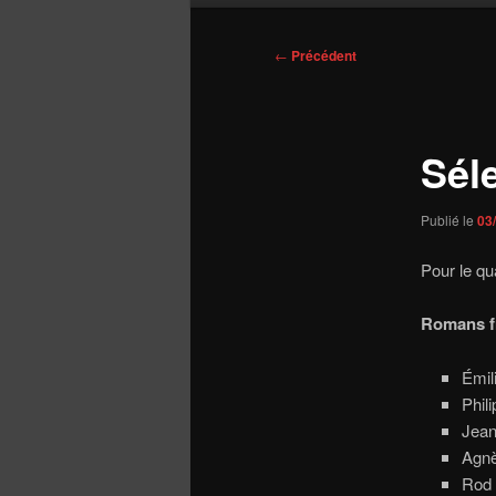
Navigation
←
Précédent
des
articles
Sél
Publié le
03
Pour le qu
Romans f
Émil
Phil
Jean
Agnè
Rod 