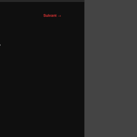
Suivant
→
7