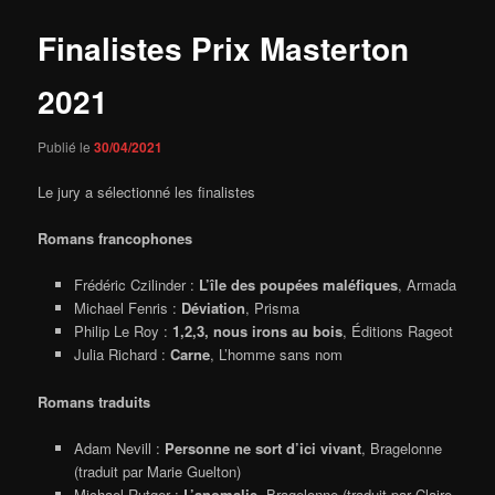
Finalistes Prix Masterton
2021
Publié le
30/04/2021
Le jury a sélectionné les finalistes
Romans francophones
Frédéric Czilinder :
L’île des poupées maléfiques
, Armada
Michael Fenris :
Déviation
, Prisma
Philip Le Roy :
1,2,3, nous irons au bois
, Éditions Rageot
Julia Richard :
Carne
, L’homme sans nom
Romans traduits
Adam Nevill :
Personne ne sort d’ici vivant
, Bragelonne
(traduit par Marie Guelton)
Michael Rutger :
L’anomalie
, Bragelonne (traduit par Claire