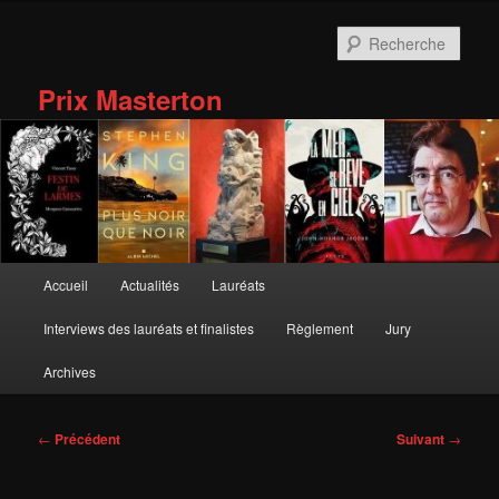
Aller
au
Rech
contenu
principal
Prix Masterton
Menu
Accueil
Actualités
Lauréats
principal
Interviews des lauréats et finalistes
Règlement
Jury
Archives
Navigation
←
Précédent
Suivant
→
des
articles