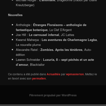
Kreutzberger)
Nouvelles
Anthologie :
Étranges Floraisons – anthologie de
fantastique botanique
, La Clef D’Argent
Joe Hill :
Le carrousel infernal
, JC Lattes
Kwamé Maherpa :
Les aventures de Charlemagne Legba
,
La nouvelle plume
Alexandre Ratel :
Zombies. Après les ténèbres
, Auto-
édition
Lawren Schneider :
Luxuria, 8 – sept péchés et un acte
d’amour
, Blacktailor
Ce contenu a été publié dans
Actualités
par
wpmasterton
. Mettez-le
en favori avec son
permalien
.
Fièrement propulsé par WordPress