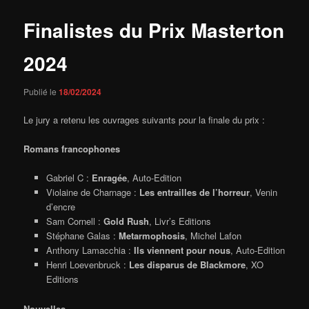
Finalistes du Prix Masterton
2024
Publié le
18/02/2024
Le jury a retenu les ouvrages suivants pour la finale du prix :
Romans francophones
Gabriel C :
Enragée
, Auto-Edition
Violaine de Charnage :
Les
e
ntrailles de l’horreur
, Venin
d’encre
Sam Cornell :
Gold Rush
, Livr’s Editions
Stéphane Galas :
Metarmophosis
, Michel Lafon
Anthony Lamacchia :
Ils viennent pour nous
, Auto-Edition
Henri Loevenbruck :
Les disparus de Bla
c
kmore
, XO
Editions
Nouvelles