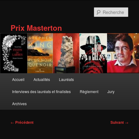
Aller
au
Rech
contenu
principal
Prix Masterton
Menu
Accueil
Actualités
Lauréats
principal
Interviews des lauréats et finalistes
Règlement
Jury
Archives
Navigation
←
Précédent
Suivant
→
des
articles