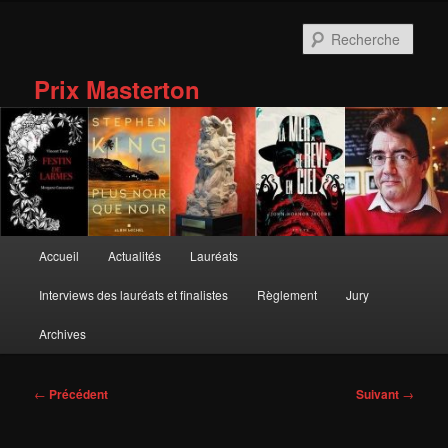
Aller
au
Rech
contenu
principal
Prix Masterton
Menu
Accueil
Actualités
Lauréats
principal
Interviews des lauréats et finalistes
Règlement
Jury
Archives
Navigation
←
Précédent
Suivant
→
des
articles