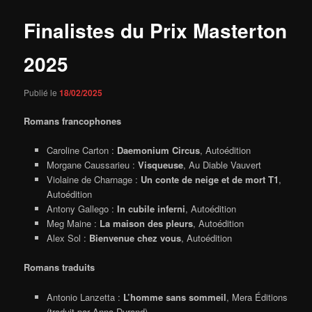
Finalistes du Prix Masterton
2025
Publié le
18/02/2025
Romans francophones
Caroline Carton :
Daemonium Circus
, Autoédition
Morgane Caussarieu :
Visqueuse
, Au Diable Vauvert
Violaine de Charnage :
Un conte de neige et de mort T1
,
Autoédition
Antony Gallego :
In cubile inferni
, Autoédition
Meg Maine :
La maison des pleurs
, Autoédition
Alex Sol :
Bienvenue chez vous
, Autoédition
Romans traduits
Antonio Lanzetta :
L’homme sans sommeil
, Mera Éditions
(traduit par Anna Durand)