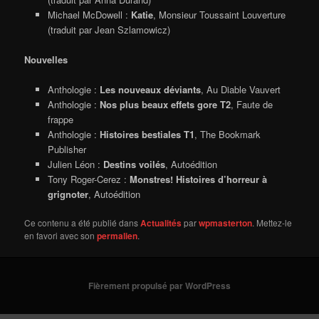
Michael McDowell :
Katie
, Monsieur Toussaint Louverture
(traduit par Jean Szlamowicz)
Nouvelles
Anthologie :
Les nouveaux déviants
, Au Diable Vauvert
Anthologie :
Nos plus beaux effets gore T2
, Faute de
frappe
Anthologie :
Histoires bestiales T1
, The Bookmark
Publisher
Julien Léon :
Destins voilés
, Autoédition
Tony Roger-Cerez :
Monstres! Histoires d’horreur à
grignoter
, Autoédition
Ce contenu a été publié dans
Actualités
par
wpmasterton
. Mettez-le
en favori avec son
permalien
.
Fièrement propulsé par WordPress