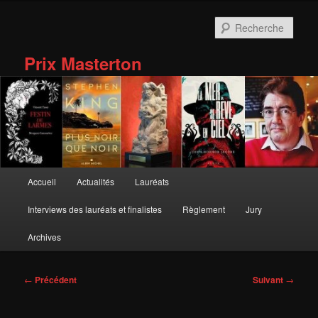
Aller
au
Rech
contenu
principal
Prix Masterton
Menu
Accueil
Actualités
Lauréats
principal
Interviews des lauréats et finalistes
Règlement
Jury
Archives
Navigation
←
Précédent
Suivant
→
des
articles